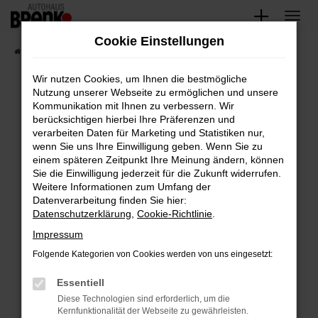
Zum
Hauptinhalt
Cookie Einstellungen
springen
Startseite
Fahrzeugangebote
Unsere Fahrzeuge
Wir nutzen Cookies, um Ihnen die bestmögliche
Nutzung unserer Webseite zu ermöglichen und unsere
Kommunikation mit Ihnen zu verbessern. Wir
Fehler: Network Error
berücksichtigen hierbei Ihre Präferenzen und
verarbeiten Daten für Marketing und Statistiken nur,
Beim Laden ist ein Fehler aufgetreten.
wenn Sie uns Ihre Einwilligung geben. Wenn Sie zu
Hier sind ein paar Tipps, die dir helfen können:
einem späteren Zeitpunkt Ihre Meinung ändern, können
Sie die Einwilligung jederzeit für die Zukunft widerrufen.
Überprüfe deine Firewall und deine
Weitere Informationen zum Umfang der
Internetverbindung.
Datenverarbeitung finden Sie hier:
Datenschutzerklärung
,
Cookie-Richtlinie
.
Laden andere Webseiten, zum Beispiel deine
Suchmaschine?
Impressum
Prüfe deine Browsererweiterungen.
Folgende Kategorien von Cookies werden von uns eingesetzt:
Manche Erweiterungen, wie Werbeblocker,
Essentiell
können das Laden bestimmter Seiten
verhindern. Funktioniert die Seite in einem
Diese Technologien sind erforderlich, um die
Kernfunktionalität der Webseite zu gewährleisten.
anderen Browser oder in einem privaten