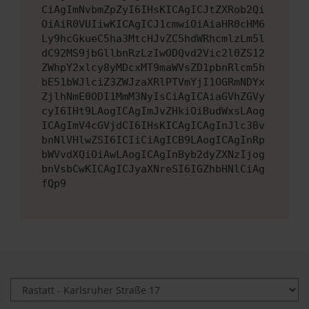
CiAgImNvbmZpZyI6IHsKICAgICJtZXRob2Qi
OiAiR0VUIiwKICAgICJ1cmwiOiAiaHR0cHM6
Ly9hcGkueC5ha3MtcHJvZC5hdWRhcmlzLm5l
dC92MS9jbGllbnRzLzIwODQvd2Vic2l0ZS12
ZWhpY2xlcy8yMDcxMT9maWVsZD1pbnRlcm5h
bE51bWJlciZ3ZWJzaXRlPTVmYjI1OGRmNDYx
ZjlhNmE0ODI1MmM3NyIsCiAgICAiaGVhZGVy
cyI6IHt9LAogICAgImJvZHkiOiBudWxsLAog
ICAgImV4cGVjdCI6IHsKICAgICAgInJlc3Bv
bnNlVHlwZSI6ICIiCiAgICB9LAogICAgInRp
bWVvdXQiOiAwLAogICAgInByb2dyZXNzIjog
bnVsbCwKICAgICJyaXNreSI6IGZhbHNlCiAg
fQp9