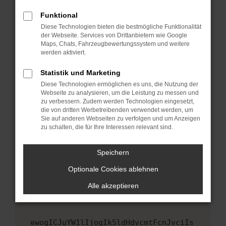
Fenster?
Funktional
Starte dein Gerät neu.
Diese Technologien bieten die bestmögliche Funktionalität
Das kann manchmal helfen, vorübergehende
der Webseite. Services von Drittanbietern wie Google
Maps, Chats, Fahrzeugbewertungssystem und weitere
Probleme zu beheben.
werden aktiviert.
Stelle sicher, dass dein Browser und dein
Betriebssystem auf dem neuesten Stand
Statistik und Marketing
sind.
Diese Technologien ermöglichen es uns, die Nutzung der
Webseite zu analysieren, um die Leistung zu messen und
Veraltete Software birgt nicht nur ein
zu verbessern. Zudem werden Technologien eingesetzt,
Sicherheitsrisiko, sondern kann auch dazu
die von dritten Werbetreibenden verwendet werden, um
führen, dass bestimmte Funktionen nicht mehr
Sie auf anderen Webseiten zu verfolgen und um Anzeigen
unterstützt werden.
zu schalten, die für Ihre Interessen relevant sind.
Wende dich an den Webseitenbetreiber.
Speichern
Wenn du alle oben genannten Schritte versucht
hast, kontaktiere uns bitte. Wir werden
Optionale Cookies ablehnen
versuchen, das Problem zu beheben. Du kannst
Alle akzeptieren
uns diesen Text schicken, um uns bei der
Fehlersuche zu unterstützen:
ewogICJuYW1lIjogIk5ldHdvcmtFcnJvciIs