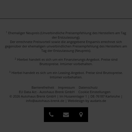
1
Ehemaliger Neupreis (Unverbindliche Preisempfehlung des Herstellers am Tag
der Erstzulassung).
Der errechnete Preisvorteil sowie die angegebene Ersparnis errechnet sich
gegenüber der ehemaligen unverbindlichen Preisempfehlung des Herstellers am
Tag der Erstzulassung (Neupreis).
2
Hierbei handelt es sich um ein Finanzierungs-Angebot. Preise sind
Bruttopreise. Irrtümer vorbehalten.
3
Hierbei handelt es sich um ein Leasing-Angebot. Preise sind Bruttopreise.
Irrtümer vorbehalten.
Barrierefreiheit
Impressum
Datenschutz
EU Data Act - Autohaus Brenk GmbH
Cookie Einstellungen
© 2026 Autohaus Brenk GmbH | Im Husarenlager 1 | DE-76187 Karlsruhe |
info@autohaus-brenk.de |
Webdesign by audaris.de