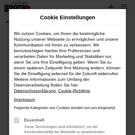
Zum
Hauptinhalt
Cookie Einstellungen
springen
Startseite
Fahrzeugangebote
Unsere Fahrzeuge
Wir nutzen Cookies, um Ihnen die bestmögliche
Nutzung unserer Webseite zu ermöglichen und unsere
Kommunikation mit Ihnen zu verbessern. Wir
Fehler: Network Error
berücksichtigen hierbei Ihre Präferenzen und
verarbeiten Daten für Marketing und Statistiken nur,
Beim Laden ist ein Fehler aufgetreten.
wenn Sie uns Ihre Einwilligung geben. Wenn Sie zu
Hier sind ein paar Tipps, die dir helfen können:
einem späteren Zeitpunkt Ihre Meinung ändern, können
Sie die Einwilligung jederzeit für die Zukunft widerrufen.
Überprüfe deine Firewall und deine
Weitere Informationen zum Umfang der
Internetverbindung.
Datenverarbeitung finden Sie hier:
Datenschutzerklärung
,
Cookie-Richtlinie
.
Laden andere Webseiten, zum Beispiel deine
Suchmaschine?
Impressum
Prüfe deine Browsererweiterungen.
Folgende Kategorien von Cookies werden von uns eingesetzt:
Manche Erweiterungen, wie Werbeblocker,
Essentiell
können das Laden bestimmter Seiten
verhindern. Funktioniert die Seite in einem
Diese Technologien sind erforderlich, um die
Kernfunktionalität der Webseite zu gewährleisten.
anderen Browser oder in einem privaten