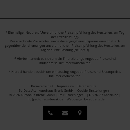
1
Ehemaliger Neupreis (Unverbindliche Preisempfehlung des Herstellers am Tag
der Erstzulassung).
Der errechnete Preisvorteil sowie die angegebene Ersparnis errechnet sich
gegenüber der ehemaligen unverbindlichen Preisempfehlung des Herstellers am
Tag der Erstzulassung (Neupreis).
2
Hierbei handelt es sich um ein Finanzierungs-Angebot. Preise sind
Bruttopreise. Irrtümer vorbehalten.
3
Hierbei handelt es sich um ein Leasing-Angebot. Preise sind Bruttopreise.
Irrtümer vorbehalten.
Barrierefreiheit
Impressum
Datenschutz
EU Data Act - Autohaus Brenk GmbH
Cookie Einstellungen
© 2026 Autohaus Brenk GmbH | Im Husarenlager 1 | DE-76187 Karlsruhe |
info@autohaus-brenk.de |
Webdesign by audaris.de