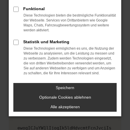
Fenster?
Funktional
Starte dein Gerät neu.
Diese Technologien bieten die bestmögliche Funktionalität
Das kann manchmal helfen, vorübergehende
der Webseite. Services von Drittanbietern wie Google
Maps, Chats, Fahrzeugbewertungssystem und weitere
Probleme zu beheben.
werden aktiviert.
Stelle sicher, dass dein Browser und dein
Betriebssystem auf dem neuesten Stand
Statistik und Marketing
sind.
Diese Technologien ermöglichen es uns, die Nutzung der
Webseite zu analysieren, um die Leistung zu messen und
Veraltete Software birgt nicht nur ein
zu verbessern. Zudem werden Technologien eingesetzt,
Sicherheitsrisiko, sondern kann auch dazu
die von dritten Werbetreibenden verwendet werden, um
führen, dass bestimmte Funktionen nicht mehr
Sie auf anderen Webseiten zu verfolgen und um Anzeigen
unterstützt werden.
zu schalten, die für Ihre Interessen relevant sind.
Wende dich an den Webseitenbetreiber.
Speichern
Wenn du alle oben genannten Schritte versucht
hast, kontaktiere uns bitte. Wir werden
Optionale Cookies ablehnen
versuchen, das Problem zu beheben. Du kannst
Alle akzeptieren
uns diesen Text schicken, um uns bei der
Fehlersuche zu unterstützen:
ewogICJuYW1lIjogIk5ldHdvcmtFcnJvciIs