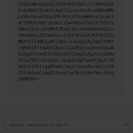
CiAgImNvbmZpZyI6IHsKICAgICJtZXRob2Qi
OiAiR0VUIiwKICAgICJ1cmwiOiAiaHR0cHM6
Ly9hcGkueC5ha3MtcHJvZC5hdWRhcmlzLm5l
dC92MS9jbGllbnRzLzIwODQvd2Vic2l0ZS12
ZWhpY2xlcy83MDI2MzQ/ZmllbGQ9aW50ZXJu
YWxOdW1iZXImd2Vic2l0ZT01ZmIyNThkZjQ2
MWY5YTZhNDgyNTJjNzciLAogICAgImhlYWRl
cnMiOiB7fSwKICAgICJib2R5IjogbnVsbCwK
ICAgICJleHBlY3QiOiB7CiAgICAgICJyZXNw
b25zZVR5cGUiOiAiIgogICAgfSwKICAgICJ0
aW1lb3V0IjogMCwKICAgICJwcm9ncmVzcyI6
IG51bGwsCiAgICAicmlza3kiOiBmYWxzZQog
IH0KfQ==