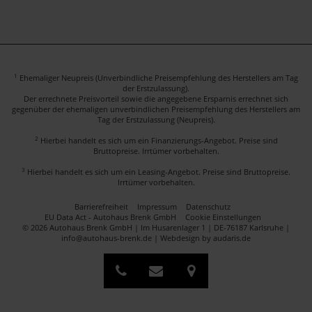
1
Ehemaliger Neupreis (Unverbindliche Preisempfehlung des Herstellers am Tag
der Erstzulassung).
Der errechnete Preisvorteil sowie die angegebene Ersparnis errechnet sich
gegenüber der ehemaligen unverbindlichen Preisempfehlung des Herstellers am
Tag der Erstzulassung (Neupreis).
2
Hierbei handelt es sich um ein Finanzierungs-Angebot. Preise sind
Bruttopreise. Irrtümer vorbehalten.
3
Hierbei handelt es sich um ein Leasing-Angebot. Preise sind Bruttopreise.
Irrtümer vorbehalten.
Barrierefreiheit
Impressum
Datenschutz
EU Data Act - Autohaus Brenk GmbH
Cookie Einstellungen
© 2026 Autohaus Brenk GmbH | Im Husarenlager 1 | DE-76187 Karlsruhe |
info@autohaus-brenk.de |
Webdesign by audaris.de