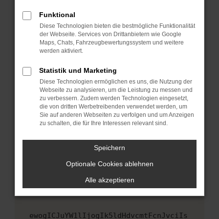
Fenster?
Funktional
Starte dein Gerät neu.
Diese Technologien bieten die bestmögliche Funktionalität
Das kann manchmal helfen, vorübergehende
der Webseite. Services von Drittanbietern wie Google
Maps, Chats, Fahrzeugbewertungssystem und weitere
Probleme zu beheben.
werden aktiviert.
Stelle sicher, dass dein Browser und dein
Betriebssystem auf dem neuesten Stand
Statistik und Marketing
sind.
Diese Technologien ermöglichen es uns, die Nutzung der
Webseite zu analysieren, um die Leistung zu messen und
Veraltete Software birgt nicht nur ein
zu verbessern. Zudem werden Technologien eingesetzt,
Sicherheitsrisiko, sondern kann auch dazu
die von dritten Werbetreibenden verwendet werden, um
führen, dass bestimmte Funktionen nicht mehr
Sie auf anderen Webseiten zu verfolgen und um Anzeigen
unterstützt werden.
zu schalten, die für Ihre Interessen relevant sind.
Wende dich an den Webseitenbetreiber.
Speichern
Wenn du alle oben genannten Schritte versucht
hast, kontaktiere uns bitte. Wir werden
Optionale Cookies ablehnen
versuchen, das Problem zu beheben. Du kannst
Alle akzeptieren
uns diesen Text schicken, um uns bei der
Fehlersuche zu unterstützen:
ewogICJuYW1lIjogIk5ldHdvcmtFcnJvciIs