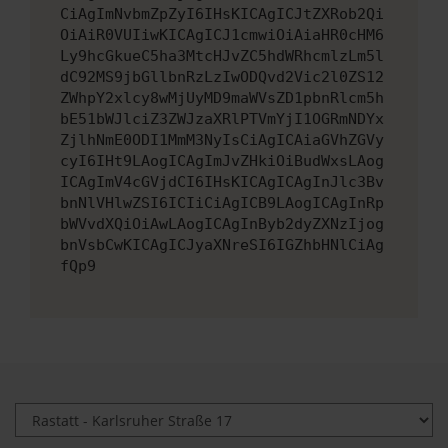
CiAgImNvbmZpZyI6IHsKICAgICJtZXRob2Qi
OiAiR0VUIiwKICAgICJ1cmwiOiAiaHR0cHM6
Ly9hcGkueC5ha3MtcHJvZC5hdWRhcmlzLm5l
dC92MS9jbGllbnRzLzIwODQvd2Vic2l0ZS12
ZWhpY2xlcy8wMjUyMD9maWVsZD1pbnRlcm5h
bE51bWJlciZ3ZWJzaXRlPTVmYjI1OGRmNDYx
ZjlhNmE0ODI1MmM3NyIsCiAgICAiaGVhZGVy
cyI6IHt9LAogICAgImJvZHkiOiBudWxsLAog
ICAgImV4cGVjdCI6IHsKICAgICAgInJlc3Bv
bnNlVHlwZSI6ICIiCiAgICB9LAogICAgInRp
bWVvdXQiOiAwLAogICAgInByb2dyZXNzIjog
bnVsbCwKICAgICJyaXNreSI6IGZhbHNlCiAg
fQp9