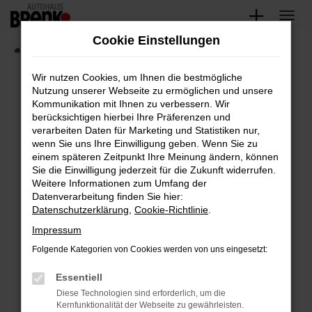
Zum
Hauptinhalt
Cookie Einstellungen
springen
Startseite
Fahrzeugangebote
Unsere Fahrzeuge
Wir nutzen Cookies, um Ihnen die bestmögliche
Nutzung unserer Webseite zu ermöglichen und unsere
Kommunikation mit Ihnen zu verbessern. Wir
Fehler: Network Error
berücksichtigen hierbei Ihre Präferenzen und
verarbeiten Daten für Marketing und Statistiken nur,
Beim Laden ist ein Fehler aufgetreten.
wenn Sie uns Ihre Einwilligung geben. Wenn Sie zu
Hier sind ein paar Tipps, die dir helfen können:
einem späteren Zeitpunkt Ihre Meinung ändern, können
Sie die Einwilligung jederzeit für die Zukunft widerrufen.
Überprüfe deine Firewall und deine
Weitere Informationen zum Umfang der
Internetverbindung.
Datenverarbeitung finden Sie hier:
Datenschutzerklärung
,
Cookie-Richtlinie
.
Laden andere Webseiten, zum Beispiel deine
Suchmaschine?
Impressum
Prüfe deine Browsererweiterungen.
Folgende Kategorien von Cookies werden von uns eingesetzt:
Manche Erweiterungen, wie Werbeblocker,
Essentiell
können das Laden bestimmter Seiten
verhindern. Funktioniert die Seite in einem
Diese Technologien sind erforderlich, um die
Kernfunktionalität der Webseite zu gewährleisten.
anderen Browser oder in einem privaten