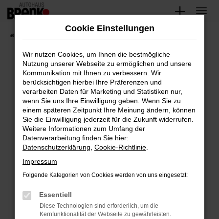
Zum
Hauptinhalt
Cookie Einstellungen
springen
Startseite
Fahrzeugangebote
Unsere Fahrzeuge
Wir nutzen Cookies, um Ihnen die bestmögliche
Nutzung unserer Webseite zu ermöglichen und unsere
Kommunikation mit Ihnen zu verbessern. Wir
Fehler: Network Error
berücksichtigen hierbei Ihre Präferenzen und
verarbeiten Daten für Marketing und Statistiken nur,
Beim Laden ist ein Fehler aufgetreten.
wenn Sie uns Ihre Einwilligung geben. Wenn Sie zu
Hier sind ein paar Tipps, die dir helfen können:
einem späteren Zeitpunkt Ihre Meinung ändern, können
Sie die Einwilligung jederzeit für die Zukunft widerrufen.
Überprüfe deine Firewall und deine
Weitere Informationen zum Umfang der
Internetverbindung.
Datenverarbeitung finden Sie hier:
Datenschutzerklärung
,
Cookie-Richtlinie
.
Laden andere Webseiten, zum Beispiel deine
Suchmaschine?
Impressum
Prüfe deine Browsererweiterungen.
Folgende Kategorien von Cookies werden von uns eingesetzt:
Manche Erweiterungen, wie Werbeblocker,
Essentiell
können das Laden bestimmter Seiten
verhindern. Funktioniert die Seite in einem
Diese Technologien sind erforderlich, um die
Kernfunktionalität der Webseite zu gewährleisten.
anderen Browser oder in einem privaten