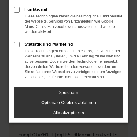
Fenster?
Funktional
Starte dein Gerät neu.
Diese Technologien bieten die bestmögliche Funktionalität
Das kann manchmal helfen, vorübergehende
der Webseite. Services von Drittanbietern wie Google
Maps, Chats, Fahrzeugbewertungssystem und weitere
Probleme zu beheben.
werden aktiviert.
Stelle sicher, dass dein Browser und dein
Betriebssystem auf dem neuesten Stand
Statistik und Marketing
sind.
Diese Technologien ermöglichen es uns, die Nutzung der
Webseite zu analysieren, um die Leistung zu messen und
Veraltete Software birgt nicht nur ein
zu verbessern. Zudem werden Technologien eingesetzt,
Sicherheitsrisiko, sondern kann auch dazu
die von dritten Werbetreibenden verwendet werden, um
führen, dass bestimmte Funktionen nicht mehr
Sie auf anderen Webseiten zu verfolgen und um Anzeigen
unterstützt werden.
zu schalten, die für Ihre Interessen relevant sind.
Wende dich an den Webseitenbetreiber.
Speichern
Wenn du alle oben genannten Schritte versucht
hast, kontaktiere uns bitte. Wir werden
Optionale Cookies ablehnen
versuchen, das Problem zu beheben. Du kannst
Alle akzeptieren
uns diesen Text schicken, um uns bei der
Fehlersuche zu unterstützen:
ewogICJuYW1lIjogIk5ldHdvcmtFcnJvciIs