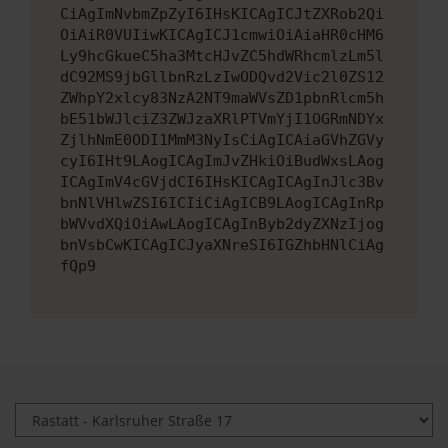
CiAgImNvbmZpZyI6IHsKICAgICJtZXRob2Qi
OiAiR0VUIiwKICAgICJ1cmwiOiAiaHR0cHM6
Ly9hcGkueC5ha3MtcHJvZC5hdWRhcmlzLm5l
dC92MS9jbGllbnRzLzIwODQvd2Vic2l0ZS12
ZWhpY2xlcy83NzA2NT9maWVsZD1pbnRlcm5h
bE51bWJlciZ3ZWJzaXRlPTVmYjI1OGRmNDYx
ZjlhNmE0ODI1MmM3NyIsCiAgICAiaGVhZGVy
cyI6IHt9LAogICAgImJvZHkiOiBudWxsLAog
ICAgImV4cGVjdCI6IHsKICAgICAgInJlc3Bv
bnNlVHlwZSI6ICIiCiAgICB9LAogICAgInRp
bWVvdXQiOiAwLAogICAgInByb2dyZXNzIjog
bnVsbCwKICAgICJyaXNreSI6IGZhbHNlCiAg
fQp9