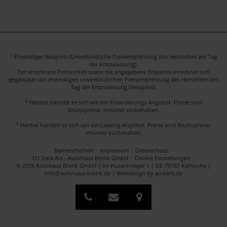
1
Ehemaliger Neupreis (Unverbindliche Preisempfehlung des Herstellers am Tag
der Erstzulassung).
Der errechnete Preisvorteil sowie die angegebene Ersparnis errechnet sich
gegenüber der ehemaligen unverbindlichen Preisempfehlung des Herstellers am
Tag der Erstzulassung (Neupreis).
2
Hierbei handelt es sich um ein Finanzierungs-Angebot. Preise sind
Bruttopreise. Irrtümer vorbehalten.
3
Hierbei handelt es sich um ein Leasing-Angebot. Preise sind Bruttopreise.
Irrtümer vorbehalten.
Barrierefreiheit
Impressum
Datenschutz
EU Data Act - Autohaus Brenk GmbH
Cookie Einstellungen
© 2026 Autohaus Brenk GmbH | Im Husarenlager 1 | DE-76187 Karlsruhe |
info@autohaus-brenk.de |
Webdesign by audaris.de