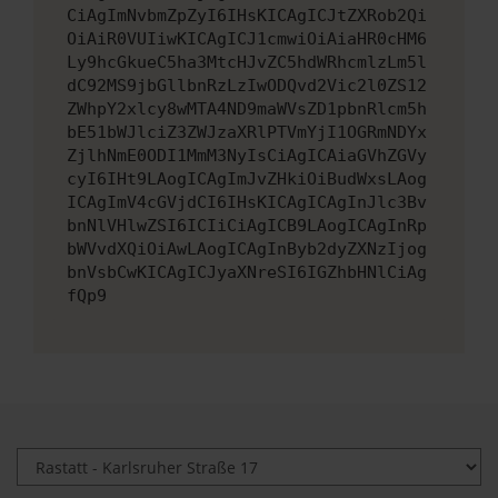
CiAgImNvbmZpZyI6IHsKICAgICJtZXRob2Qi
OiAiR0VUIiwKICAgICJ1cmwiOiAiaHR0cHM6
Ly9hcGkueC5ha3MtcHJvZC5hdWRhcmlzLm5l
dC92MS9jbGllbnRzLzIwODQvd2Vic2l0ZS12
ZWhpY2xlcy8wMTA4ND9maWVsZD1pbnRlcm5h
bE51bWJlciZ3ZWJzaXRlPTVmYjI1OGRmNDYx
ZjlhNmE0ODI1MmM3NyIsCiAgICAiaGVhZGVy
cyI6IHt9LAogICAgImJvZHkiOiBudWxsLAog
ICAgImV4cGVjdCI6IHsKICAgICAgInJlc3Bv
bnNlVHlwZSI6ICIiCiAgICB9LAogICAgInRp
bWVvdXQiOiAwLAogICAgInByb2dyZXNzIjog
bnVsbCwKICAgICJyaXNreSI6IGZhbHNlCiAg
fQp9