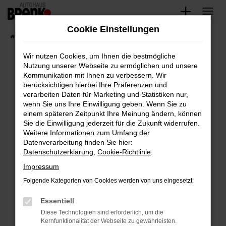
Zum
Hauptinhalt
Cookie Einstellungen
springen
Startseite
Fahrzeugangebote
Unsere Fahrzeuge
Wir nutzen Cookies, um Ihnen die bestmögliche
Nutzung unserer Webseite zu ermöglichen und unsere
Kommunikation mit Ihnen zu verbessern. Wir
Fehler: Network Error
berücksichtigen hierbei Ihre Präferenzen und
verarbeiten Daten für Marketing und Statistiken nur,
Beim Laden ist ein Fehler aufgetreten.
wenn Sie uns Ihre Einwilligung geben. Wenn Sie zu
Hier sind ein paar Tipps, die dir helfen können:
einem späteren Zeitpunkt Ihre Meinung ändern, können
Sie die Einwilligung jederzeit für die Zukunft widerrufen.
Überprüfe deine Firewall und deine
Weitere Informationen zum Umfang der
Internetverbindung.
Datenverarbeitung finden Sie hier:
Datenschutzerklärung
,
Cookie-Richtlinie
.
Laden andere Webseiten, zum Beispiel deine
Suchmaschine?
Impressum
Prüfe deine Browsererweiterungen.
Folgende Kategorien von Cookies werden von uns eingesetzt:
Manche Erweiterungen, wie Werbeblocker,
Essentiell
können das Laden bestimmter Seiten
verhindern. Funktioniert die Seite in einem
Diese Technologien sind erforderlich, um die
Kernfunktionalität der Webseite zu gewährleisten.
anderen Browser oder in einem privaten