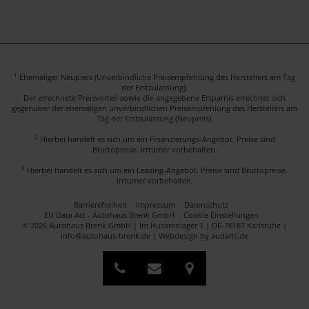
1
Ehemaliger Neupreis (Unverbindliche Preisempfehlung des Herstellers am Tag
der Erstzulassung).
Der errechnete Preisvorteil sowie die angegebene Ersparnis errechnet sich
gegenüber der ehemaligen unverbindlichen Preisempfehlung des Herstellers am
Tag der Erstzulassung (Neupreis).
2
Hierbei handelt es sich um ein Finanzierungs-Angebot. Preise sind
Bruttopreise. Irrtümer vorbehalten.
3
Hierbei handelt es sich um ein Leasing-Angebot. Preise sind Bruttopreise.
Irrtümer vorbehalten.
Barrierefreiheit
Impressum
Datenschutz
EU Data Act - Autohaus Brenk GmbH
Cookie Einstellungen
© 2026 Autohaus Brenk GmbH | Im Husarenlager 1 | DE-76187 Karlsruhe |
info@autohaus-brenk.de |
Webdesign by audaris.de