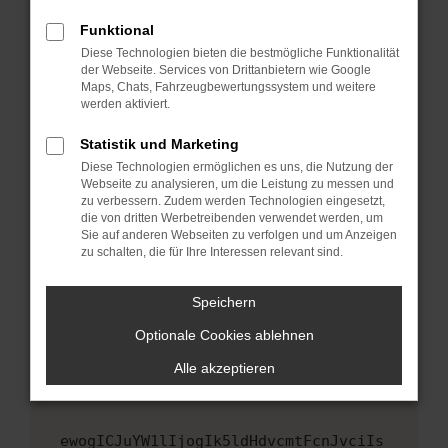
Fenster?
Funktional
Starte dein Gerät neu.
Diese Technologien bieten die bestmögliche Funktionalität
Das kann manchmal helfen, vorübergehende
der Webseite. Services von Drittanbietern wie Google
Maps, Chats, Fahrzeugbewertungssystem und weitere
Probleme zu beheben.
werden aktiviert.
Stelle sicher, dass dein Browser und dein
Betriebssystem auf dem neuesten Stand
Statistik und Marketing
sind.
Diese Technologien ermöglichen es uns, die Nutzung der
Webseite zu analysieren, um die Leistung zu messen und
Veraltete Software birgt nicht nur ein
zu verbessern. Zudem werden Technologien eingesetzt,
Sicherheitsrisiko, sondern kann auch dazu
die von dritten Werbetreibenden verwendet werden, um
führen, dass bestimmte Funktionen nicht mehr
Sie auf anderen Webseiten zu verfolgen und um Anzeigen
unterstützt werden.
zu schalten, die für Ihre Interessen relevant sind.
Wende dich an den Webseitenbetreiber.
Speichern
Wenn du alle oben genannten Schritte versucht
hast, kontaktiere uns bitte. Wir werden
Optionale Cookies ablehnen
versuchen, das Problem zu beheben. Du kannst
Alle akzeptieren
uns diesen Text schicken, um uns bei der
Fehlersuche zu unterstützen:
ewogICJuYW1lIjogIk5ldHdvcmtFcnJvciIs