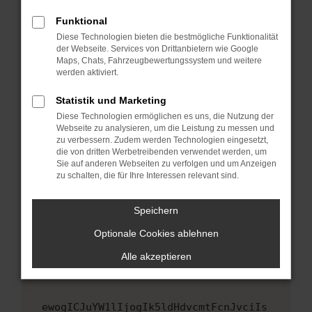
Fenster?
Funktional
Starte dein Gerät neu.
Diese Technologien bieten die bestmögliche Funktionalität
Das kann manchmal helfen, vorübergehende
der Webseite. Services von Drittanbietern wie Google
Maps, Chats, Fahrzeugbewertungssystem und weitere
Probleme zu beheben.
werden aktiviert.
Stelle sicher, dass dein Browser und dein
Betriebssystem auf dem neuesten Stand
Statistik und Marketing
sind.
Diese Technologien ermöglichen es uns, die Nutzung der
Webseite zu analysieren, um die Leistung zu messen und
Veraltete Software birgt nicht nur ein
zu verbessern. Zudem werden Technologien eingesetzt,
Sicherheitsrisiko, sondern kann auch dazu
die von dritten Werbetreibenden verwendet werden, um
führen, dass bestimmte Funktionen nicht mehr
Sie auf anderen Webseiten zu verfolgen und um Anzeigen
unterstützt werden.
zu schalten, die für Ihre Interessen relevant sind.
Wende dich an den Webseitenbetreiber.
Speichern
Wenn du alle oben genannten Schritte versucht
hast, kontaktiere uns bitte. Wir werden
Optionale Cookies ablehnen
versuchen, das Problem zu beheben. Du kannst
Alle akzeptieren
uns diesen Text schicken, um uns bei der
Fehlersuche zu unterstützen:
ewogICJuYW1lIjogIk5ldHdvcmtFcnJvciIs