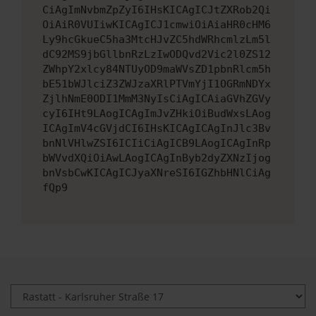
CiAgImNvbmZpZyI6IHsKICAgICJtZXRob2Qi
OiAiR0VUIiwKICAgICJ1cmwiOiAiaHR0cHM6
Ly9hcGkueC5ha3MtcHJvZC5hdWRhcmlzLm5l
dC92MS9jbGllbnRzLzIwODQvd2Vic2l0ZS12
ZWhpY2xlcy84NTUyOD9maWVsZD1pbnRlcm5h
bE51bWJlciZ3ZWJzaXRlPTVmYjI1OGRmNDYx
ZjlhNmE0ODI1MmM3NyIsCiAgICAiaGVhZGVy
cyI6IHt9LAogICAgImJvZHkiOiBudWxsLAog
ICAgImV4cGVjdCI6IHsKICAgICAgInJlc3Bv
bnNlVHlwZSI6ICIiCiAgICB9LAogICAgInRp
bWVvdXQiOiAwLAogICAgInByb2dyZXNzIjog
bnVsbCwKICAgICJyaXNreSI6IGZhbHNlCiAg
fQp9