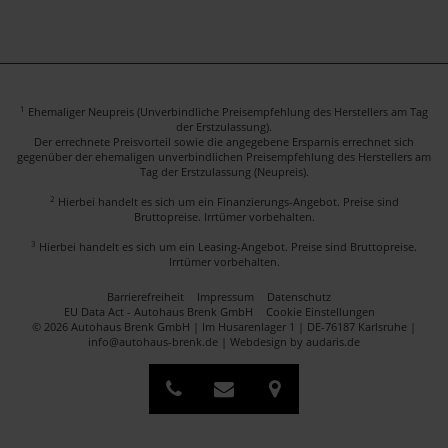
1
Ehemaliger Neupreis (Unverbindliche Preisempfehlung des Herstellers am Tag
der Erstzulassung).
Der errechnete Preisvorteil sowie die angegebene Ersparnis errechnet sich
gegenüber der ehemaligen unverbindlichen Preisempfehlung des Herstellers am
Tag der Erstzulassung (Neupreis).
2
Hierbei handelt es sich um ein Finanzierungs-Angebot. Preise sind
Bruttopreise. Irrtümer vorbehalten.
3
Hierbei handelt es sich um ein Leasing-Angebot. Preise sind Bruttopreise.
Irrtümer vorbehalten.
Barrierefreiheit
Impressum
Datenschutz
EU Data Act - Autohaus Brenk GmbH
Cookie Einstellungen
© 2026 Autohaus Brenk GmbH | Im Husarenlager 1 | DE-76187 Karlsruhe |
info@autohaus-brenk.de |
Webdesign by audaris.de