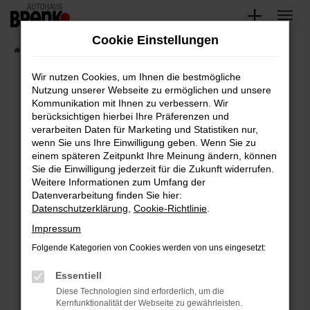
Zum
Hauptinhalt
Cookie Einstellungen
springen
Startseite
Fahrzeugangebote
Unsere Fahrzeuge
Wir nutzen Cookies, um Ihnen die bestmögliche
Nutzung unserer Webseite zu ermöglichen und unsere
Kommunikation mit Ihnen zu verbessern. Wir
Fehler: Network Error
berücksichtigen hierbei Ihre Präferenzen und
verarbeiten Daten für Marketing und Statistiken nur,
Beim Laden ist ein Fehler aufgetreten.
wenn Sie uns Ihre Einwilligung geben. Wenn Sie zu
Hier sind ein paar Tipps, die dir helfen können:
einem späteren Zeitpunkt Ihre Meinung ändern, können
Sie die Einwilligung jederzeit für die Zukunft widerrufen.
Überprüfe deine Firewall und deine
Weitere Informationen zum Umfang der
Internetverbindung.
Datenverarbeitung finden Sie hier:
Datenschutzerklärung
,
Cookie-Richtlinie
.
Laden andere Webseiten, zum Beispiel deine
Suchmaschine?
Impressum
Prüfe deine Browsererweiterungen.
Folgende Kategorien von Cookies werden von uns eingesetzt:
Manche Erweiterungen, wie Werbeblocker,
Essentiell
können das Laden bestimmter Seiten
verhindern. Funktioniert die Seite in einem
Diese Technologien sind erforderlich, um die
Kernfunktionalität der Webseite zu gewährleisten.
anderen Browser oder in einem privaten