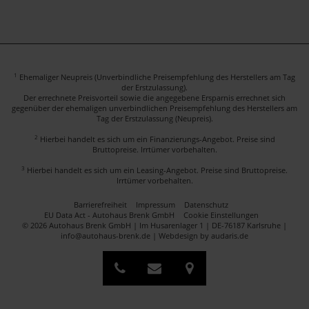
1
Ehemaliger Neupreis (Unverbindliche Preisempfehlung des Herstellers am Tag
der Erstzulassung).
Der errechnete Preisvorteil sowie die angegebene Ersparnis errechnet sich
gegenüber der ehemaligen unverbindlichen Preisempfehlung des Herstellers am
Tag der Erstzulassung (Neupreis).
2
Hierbei handelt es sich um ein Finanzierungs-Angebot. Preise sind
Bruttopreise. Irrtümer vorbehalten.
3
Hierbei handelt es sich um ein Leasing-Angebot. Preise sind Bruttopreise.
Irrtümer vorbehalten.
Barrierefreiheit
Impressum
Datenschutz
EU Data Act - Autohaus Brenk GmbH
Cookie Einstellungen
© 2026 Autohaus Brenk GmbH | Im Husarenlager 1 | DE-76187 Karlsruhe |
info@autohaus-brenk.de |
Webdesign by audaris.de