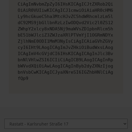
CiAgImNvbmZpZyI6IHsKICAgICJtZXRob2Qi
OiAiR0VUIiwKICAgICJ1cmwiOiAiaHR0cHM6
Ly9hcGkueC5ha3MtcHJvZC5hdWRhcmlzLm5l
dC92MS9jbGllbnRzLzIwODQvd2Vic2l0ZS12
ZWhpY2xlcy8xNDA5Nj9maWVsZD1pbnRlcm5h
bE51bWJlciZ3ZWJzaXRlPTVmYjI1OGRmNDYx
ZjlhNmE0ODI1MmM3NyIsCiAgICAiaGVhZGVy
cyI6IHt9LAogICAgImJvZHkiOiBudWxsLAog
ICAgImV4cGVjdCI6IHsKICAgICAgInJlc3Bv
bnNlVHlwZSI6ICIiCiAgICB9LAogICAgInRp
bWVvdXQiOiAwLAogICAgInByb2dyZXNzIjog
bnVsbCwKICAgICJyaXNreSI6IGZhbHNlCiAg
fQp9