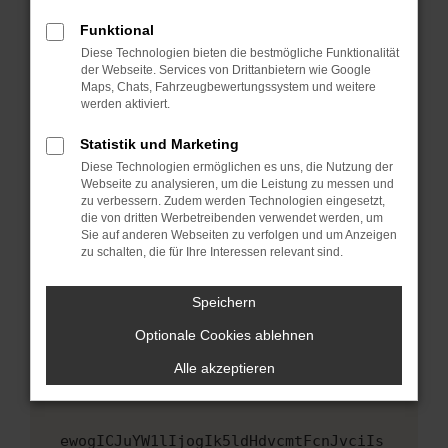
Fenster?
Funktional
Starte dein Gerät neu.
Diese Technologien bieten die bestmögliche Funktionalität
Das kann manchmal helfen, vorübergehende
der Webseite. Services von Drittanbietern wie Google
Maps, Chats, Fahrzeugbewertungssystem und weitere
Probleme zu beheben.
werden aktiviert.
Stelle sicher, dass dein Browser und dein
Betriebssystem auf dem neuesten Stand
Statistik und Marketing
sind.
Diese Technologien ermöglichen es uns, die Nutzung der
Webseite zu analysieren, um die Leistung zu messen und
Veraltete Software birgt nicht nur ein
zu verbessern. Zudem werden Technologien eingesetzt,
Sicherheitsrisiko, sondern kann auch dazu
die von dritten Werbetreibenden verwendet werden, um
führen, dass bestimmte Funktionen nicht mehr
Sie auf anderen Webseiten zu verfolgen und um Anzeigen
unterstützt werden.
zu schalten, die für Ihre Interessen relevant sind.
Wende dich an den Webseitenbetreiber.
Speichern
Wenn du alle oben genannten Schritte versucht
hast, kontaktiere uns bitte. Wir werden
Optionale Cookies ablehnen
versuchen, das Problem zu beheben. Du kannst
Alle akzeptieren
uns diesen Text schicken, um uns bei der
Fehlersuche zu unterstützen:
ewogICJuYW1lIjogIk5ldHdvcmtFcnJvciIs