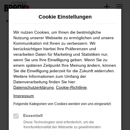
Zum
Hauptinhalt
Cookie Einstellungen
springen
Startseite
Fahrzeugangebote
Unsere Fahrzeuge
Wir nutzen Cookies, um Ihnen die bestmögliche
Nutzung unserer Webseite zu ermöglichen und unsere
Kommunikation mit Ihnen zu verbessern. Wir
Fehler: Network Error
berücksichtigen hierbei Ihre Präferenzen und
verarbeiten Daten für Marketing und Statistiken nur,
Beim Laden ist ein Fehler aufgetreten.
wenn Sie uns Ihre Einwilligung geben. Wenn Sie zu
Hier sind ein paar Tipps, die dir helfen können:
einem späteren Zeitpunkt Ihre Meinung ändern, können
Sie die Einwilligung jederzeit für die Zukunft widerrufen.
Überprüfe deine Firewall und deine
Weitere Informationen zum Umfang der
Internetverbindung.
Datenverarbeitung finden Sie hier:
Datenschutzerklärung
,
Cookie-Richtlinie
.
Laden andere Webseiten, zum Beispiel deine
Suchmaschine?
Impressum
Prüfe deine Browsererweiterungen.
Folgende Kategorien von Cookies werden von uns eingesetzt:
Manche Erweiterungen, wie Werbeblocker,
Essentiell
können das Laden bestimmter Seiten
verhindern. Funktioniert die Seite in einem
Diese Technologien sind erforderlich, um die
Kernfunktionalität der Webseite zu gewährleisten.
anderen Browser oder in einem privaten