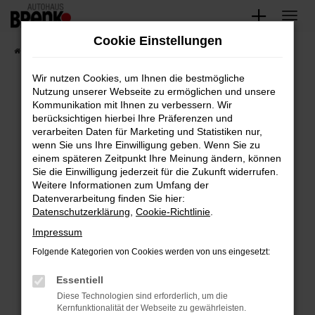
Zum
Hauptinhalt
Cookie Einstellungen
springen
Startseite
Fahrzeugangebote
Unsere Fahrzeuge
Wir nutzen Cookies, um Ihnen die bestmögliche
Nutzung unserer Webseite zu ermöglichen und unsere
Kommunikation mit Ihnen zu verbessern. Wir
Fehler: Network Error
berücksichtigen hierbei Ihre Präferenzen und
verarbeiten Daten für Marketing und Statistiken nur,
Beim Laden ist ein Fehler aufgetreten.
wenn Sie uns Ihre Einwilligung geben. Wenn Sie zu
Hier sind ein paar Tipps, die dir helfen können:
einem späteren Zeitpunkt Ihre Meinung ändern, können
Sie die Einwilligung jederzeit für die Zukunft widerrufen.
Überprüfe deine Firewall und deine
Weitere Informationen zum Umfang der
Internetverbindung.
Datenverarbeitung finden Sie hier:
Datenschutzerklärung
,
Cookie-Richtlinie
.
Laden andere Webseiten, zum Beispiel deine
Suchmaschine?
Impressum
Prüfe deine Browsererweiterungen.
Folgende Kategorien von Cookies werden von uns eingesetzt:
Manche Erweiterungen, wie Werbeblocker,
Essentiell
können das Laden bestimmter Seiten
verhindern. Funktioniert die Seite in einem
Diese Technologien sind erforderlich, um die
Kernfunktionalität der Webseite zu gewährleisten.
anderen Browser oder in einem privaten