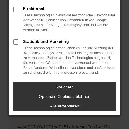
Fenster?
Funktional
Starte dein Gerät neu.
Diese Technologien bieten die bestmögliche Funktionalität
Das kann manchmal helfen, vorübergehende
der Webseite. Services von Drittanbietern wie Google
Maps, Chats, Fahrzeugbewertungssystem und weitere
Probleme zu beheben.
werden aktiviert.
Stelle sicher, dass dein Browser und dein
Betriebssystem auf dem neuesten Stand
Statistik und Marketing
sind.
Diese Technologien ermöglichen es uns, die Nutzung der
Webseite zu analysieren, um die Leistung zu messen und
Veraltete Software birgt nicht nur ein
zu verbessern. Zudem werden Technologien eingesetzt,
Sicherheitsrisiko, sondern kann auch dazu
die von dritten Werbetreibenden verwendet werden, um
führen, dass bestimmte Funktionen nicht mehr
Sie auf anderen Webseiten zu verfolgen und um Anzeigen
unterstützt werden.
zu schalten, die für Ihre Interessen relevant sind.
Wende dich an den Webseitenbetreiber.
Speichern
Wenn du alle oben genannten Schritte versucht
hast, kontaktiere uns bitte. Wir werden
Optionale Cookies ablehnen
versuchen, das Problem zu beheben. Du kannst
Alle akzeptieren
uns diesen Text schicken, um uns bei der
Fehlersuche zu unterstützen:
ewogICJuYW1lIjogIk5ldHdvcmtFcnJvciIs