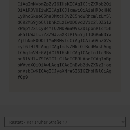
CiAgImNvbmZpZyI6IHsKICAgICJtZXRob2Qi
OiAiR0VUIiwKICAgICJ1cmwiOiAiaHR0cHM6
Ly9hcGkueC5ha3MtcHJvZC5hdWRhcmlzLm5l
dC92MS9jbGllbnRzLzIwODQvd2Vic2l0ZS12
ZWhpY2xlcy84MTQ2ND9maWVsZD1pbnRlcm5h
bE51bWJlciZ3ZWJzaXRlPTVmYjI1OGRmNDYx
ZjlhNmE0ODI1MmM3NyIsCiAgICAiaGVhZGVy
cyI6IHt9LAogICAgImJvZHkiOiBudWxsLAog
ICAgImV4cGVjdCI6IHsKICAgICAgInJlc3Bv
bnNlVHlwZSI6ICIiCiAgICB9LAogICAgInRp
bWVvdXQiOiAwLAogICAgInByb2dyZXNzIjog
bnVsbCwKICAgICJyaXNreSI6IGZhbHNlCiAg
fQp9