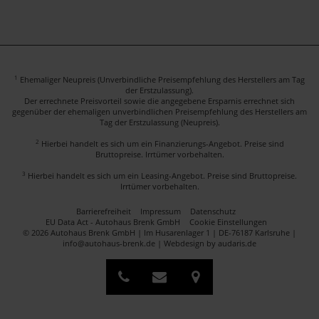
1
Ehemaliger Neupreis (Unverbindliche Preisempfehlung des Herstellers am Tag
der Erstzulassung).
Der errechnete Preisvorteil sowie die angegebene Ersparnis errechnet sich
gegenüber der ehemaligen unverbindlichen Preisempfehlung des Herstellers am
Tag der Erstzulassung (Neupreis).
2
Hierbei handelt es sich um ein Finanzierungs-Angebot. Preise sind
Bruttopreise. Irrtümer vorbehalten.
3
Hierbei handelt es sich um ein Leasing-Angebot. Preise sind Bruttopreise.
Irrtümer vorbehalten.
Barrierefreiheit
Impressum
Datenschutz
EU Data Act - Autohaus Brenk GmbH
Cookie Einstellungen
© 2026 Autohaus Brenk GmbH | Im Husarenlager 1 | DE-76187 Karlsruhe |
info@autohaus-brenk.de |
Webdesign by audaris.de