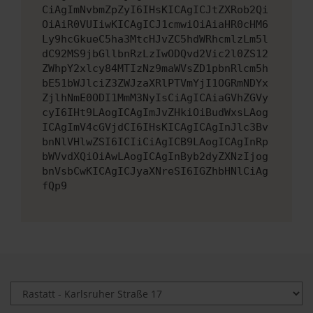
CiAgImNvbmZpZyI6IHsKICAgICJtZXRob2Qi
OiAiR0VUIiwKICAgICJ1cmwiOiAiaHR0cHM6
Ly9hcGkueC5ha3MtcHJvZC5hdWRhcmlzLm5l
dC92MS9jbGllbnRzLzIwODQvd2Vic2l0ZS12
ZWhpY2xlcy84MTIzNz9maWVsZD1pbnRlcm5h
bE51bWJlciZ3ZWJzaXRlPTVmYjI1OGRmNDYx
ZjlhNmE0ODI1MmM3NyIsCiAgICAiaGVhZGVy
cyI6IHt9LAogICAgImJvZHkiOiBudWxsLAog
ICAgImV4cGVjdCI6IHsKICAgICAgInJlc3Bv
bnNlVHlwZSI6ICIiCiAgICB9LAogICAgInRp
bWVvdXQiOiAwLAogICAgInByb2dyZXNzIjog
bnVsbCwKICAgICJyaXNreSI6IGZhbHNlCiAg
fQp9