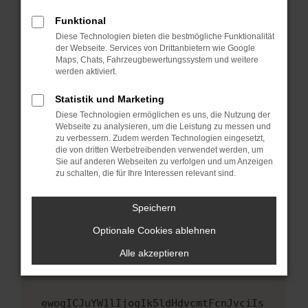
Fenster?
Funktional
Starte dein Gerät neu.
Diese Technologien bieten die bestmögliche Funktionalität
Das kann manchmal helfen, vorübergehende
der Webseite. Services von Drittanbietern wie Google
Maps, Chats, Fahrzeugbewertungssystem und weitere
Probleme zu beheben.
werden aktiviert.
Stelle sicher, dass dein Browser und dein
Betriebssystem auf dem neuesten Stand
Statistik und Marketing
sind.
Diese Technologien ermöglichen es uns, die Nutzung der
Webseite zu analysieren, um die Leistung zu messen und
Veraltete Software birgt nicht nur ein
zu verbessern. Zudem werden Technologien eingesetzt,
Sicherheitsrisiko, sondern kann auch dazu
die von dritten Werbetreibenden verwendet werden, um
führen, dass bestimmte Funktionen nicht mehr
Sie auf anderen Webseiten zu verfolgen und um Anzeigen
unterstützt werden.
zu schalten, die für Ihre Interessen relevant sind.
Wende dich an den Webseitenbetreiber.
Speichern
Wenn du alle oben genannten Schritte versucht
hast, kontaktiere uns bitte. Wir werden
Optionale Cookies ablehnen
versuchen, das Problem zu beheben. Du kannst
Alle akzeptieren
uns diesen Text schicken, um uns bei der
Fehlersuche zu unterstützen:
ewogICJuYW1lIjogIk5ldHdvcmtFcnJvciIs