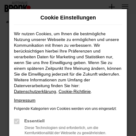
Zum
Hauptinhalt
Cookie Einstellungen
springen
Startseite
Fahrzeugangebote
Unsere Fahrzeuge
Wir nutzen Cookies, um Ihnen die bestmögliche
Nutzung unserer Webseite zu ermöglichen und unsere
Kommunikation mit Ihnen zu verbessern. Wir
Fehler: Network Error
berücksichtigen hierbei Ihre Präferenzen und
verarbeiten Daten für Marketing und Statistiken nur,
Beim Laden ist ein Fehler aufgetreten.
wenn Sie uns Ihre Einwilligung geben. Wenn Sie zu
Hier sind ein paar Tipps, die dir helfen können:
einem späteren Zeitpunkt Ihre Meinung ändern, können
Sie die Einwilligung jederzeit für die Zukunft widerrufen.
Überprüfe deine Firewall und deine
Weitere Informationen zum Umfang der
Internetverbindung.
Datenverarbeitung finden Sie hier:
Datenschutzerklärung
,
Cookie-Richtlinie
.
Laden andere Webseiten, zum Beispiel deine
Suchmaschine?
Impressum
Prüfe deine Browsererweiterungen.
Folgende Kategorien von Cookies werden von uns eingesetzt:
Manche Erweiterungen, wie Werbeblocker,
Essentiell
können das Laden bestimmter Seiten
verhindern. Funktioniert die Seite in einem
Diese Technologien sind erforderlich, um die
Kernfunktionalität der Webseite zu gewährleisten.
anderen Browser oder in einem privaten