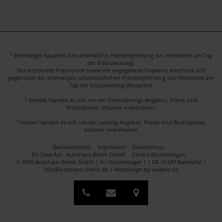
1
Ehemaliger Neupreis (Unverbindliche Preisempfehlung des Herstellers am Tag
der Erstzulassung).
Der errechnete Preisvorteil sowie die angegebene Ersparnis errechnet sich
gegenüber der ehemaligen unverbindlichen Preisempfehlung des Herstellers am
Tag der Erstzulassung (Neupreis).
2
Hierbei handelt es sich um ein Finanzierungs-Angebot. Preise sind
Bruttopreise. Irrtümer vorbehalten.
3
Hierbei handelt es sich um ein Leasing-Angebot. Preise sind Bruttopreise.
Irrtümer vorbehalten.
Barrierefreiheit
Impressum
Datenschutz
EU Data Act - Autohaus Brenk GmbH
Cookie Einstellungen
© 2026 Autohaus Brenk GmbH | Im Husarenlager 1 | DE-76187 Karlsruhe |
info@autohaus-brenk.de |
Webdesign by audaris.de