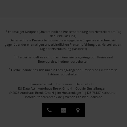
1
Ehemaliger Neupreis (Unverbindliche Preisempfehlung des Herstellers am Tag
der Erstzulassung).
Der errechnete Preisvorteil sowie die angegebene Ersparnis errechnet sich
gegenüber der ehemaligen unverbindlichen Preisempfehlung des Herstellers am
Tag der Erstzulassung (Neupreis).
2
Hierbei handelt es sich um ein Finanzierungs-Angebot. Preise sind
Bruttopreise. Irrtümer vorbehalten.
3
Hierbei handelt es sich um ein Leasing-Angebot. Preise sind Bruttopreise.
Irrtümer vorbehalten.
Barrierefreiheit
Impressum
Datenschutz
EU Data Act - Autohaus Brenk GmbH
Cookie Einstellungen
© 2026 Autohaus Brenk GmbH | Im Husarenlager 1 | DE-76187 Karlsruhe |
info@autohaus-brenk.de |
Webdesign by audaris.de