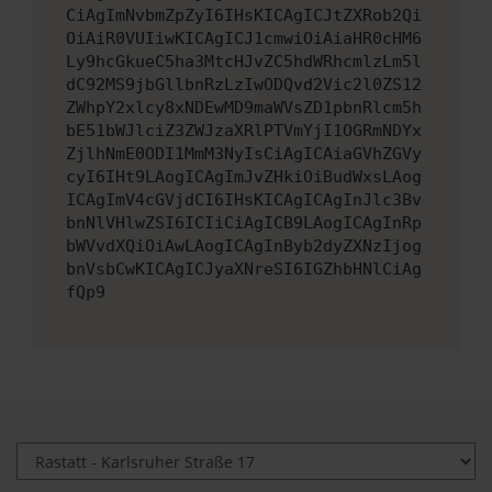
CiAgImNvbmZpZyI6IHsKICAgICJtZXRob2Qi
OiAiR0VUIiwKICAgICJ1cmwiOiAiaHR0cHM6
Ly9hcGkueC5ha3MtcHJvZC5hdWRhcmlzLm5l
dC92MS9jbGllbnRzLzIwODQvd2Vic2l0ZS12
ZWhpY2xlcy8xNDEwMD9maWVsZD1pbnRlcm5h
bE51bWJlciZ3ZWJzaXRlPTVmYjI1OGRmNDYx
ZjlhNmE0ODI1MmM3NyIsCiAgICAiaGVhZGVy
cyI6IHt9LAogICAgImJvZHkiOiBudWxsLAog
ICAgImV4cGVjdCI6IHsKICAgICAgInJlc3Bv
bnNlVHlwZSI6ICIiCiAgICB9LAogICAgInRp
bWVvdXQiOiAwLAogICAgInByb2dyZXNzIjog
bnVsbCwKICAgICJyaXNreSI6IGZhbHNlCiAg
fQp9