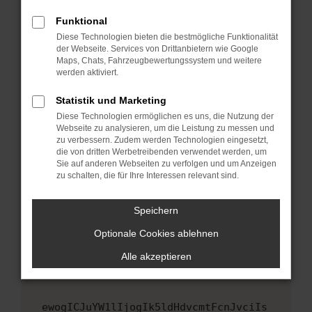
Fenster?
Funktional
Starte dein Gerät neu.
Diese Technologien bieten die bestmögliche Funktionalität
Das kann manchmal helfen, vorübergehende
der Webseite. Services von Drittanbietern wie Google
Maps, Chats, Fahrzeugbewertungssystem und weitere
Probleme zu beheben.
werden aktiviert.
Stelle sicher, dass dein Browser und dein
Betriebssystem auf dem neuesten Stand
Statistik und Marketing
sind.
Diese Technologien ermöglichen es uns, die Nutzung der
Webseite zu analysieren, um die Leistung zu messen und
Veraltete Software birgt nicht nur ein
zu verbessern. Zudem werden Technologien eingesetzt,
Sicherheitsrisiko, sondern kann auch dazu
die von dritten Werbetreibenden verwendet werden, um
führen, dass bestimmte Funktionen nicht mehr
Sie auf anderen Webseiten zu verfolgen und um Anzeigen
unterstützt werden.
zu schalten, die für Ihre Interessen relevant sind.
Wende dich an den Webseitenbetreiber.
Speichern
Wenn du alle oben genannten Schritte versucht
hast, kontaktiere uns bitte. Wir werden
Optionale Cookies ablehnen
versuchen, das Problem zu beheben. Du kannst
Alle akzeptieren
uns diesen Text schicken, um uns bei der
Fehlersuche zu unterstützen:
ewogICJuYW1lIjogIk5ldHdvcmtFcnJvciIs