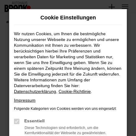
Zum
Hauptinhalt
Cookie Einstellungen
springen
Startseite
Fahrzeugangebote
Unsere Fahrzeuge
Wir nutzen Cookies, um Ihnen die bestmögliche
Nutzung unserer Webseite zu ermöglichen und unsere
Kommunikation mit Ihnen zu verbessern. Wir
Fehler: Network Error
berücksichtigen hierbei Ihre Präferenzen und
verarbeiten Daten für Marketing und Statistiken nur,
Beim Laden ist ein Fehler aufgetreten.
wenn Sie uns Ihre Einwilligung geben. Wenn Sie zu
Hier sind ein paar Tipps, die dir helfen können:
einem späteren Zeitpunkt Ihre Meinung ändern, können
Sie die Einwilligung jederzeit für die Zukunft widerrufen.
Überprüfe deine Firewall und deine
Weitere Informationen zum Umfang der
Internetverbindung.
Datenverarbeitung finden Sie hier:
Datenschutzerklärung
,
Cookie-Richtlinie
.
Laden andere Webseiten, zum Beispiel deine
Suchmaschine?
Impressum
Prüfe deine Browsererweiterungen.
Folgende Kategorien von Cookies werden von uns eingesetzt:
Manche Erweiterungen, wie Werbeblocker,
Essentiell
können das Laden bestimmter Seiten
verhindern. Funktioniert die Seite in einem
Diese Technologien sind erforderlich, um die
Kernfunktionalität der Webseite zu gewährleisten.
anderen Browser oder in einem privaten