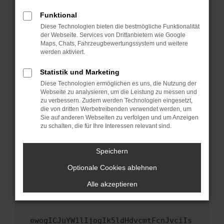
Fenster?
Funktional
Starte dein Gerät neu.
Diese Technologien bieten die bestmögliche Funktionalität
Das kann manchmal helfen, vorübergehende
der Webseite. Services von Drittanbietern wie Google
Maps, Chats, Fahrzeugbewertungssystem und weitere
Probleme zu beheben.
werden aktiviert.
Stelle sicher, dass dein Browser und dein
Betriebssystem auf dem neuesten Stand
Statistik und Marketing
sind.
Diese Technologien ermöglichen es uns, die Nutzung der
Webseite zu analysieren, um die Leistung zu messen und
Veraltete Software birgt nicht nur ein
zu verbessern. Zudem werden Technologien eingesetzt,
Sicherheitsrisiko, sondern kann auch dazu
die von dritten Werbetreibenden verwendet werden, um
führen, dass bestimmte Funktionen nicht mehr
Sie auf anderen Webseiten zu verfolgen und um Anzeigen
unterstützt werden.
zu schalten, die für Ihre Interessen relevant sind.
Wende dich an den Webseitenbetreiber.
Speichern
Wenn du alle oben genannten Schritte versucht
hast, kontaktiere uns bitte. Wir werden
Optionale Cookies ablehnen
versuchen, das Problem zu beheben. Du kannst
Alle akzeptieren
uns diesen Text schicken, um uns bei der
Fehlersuche zu unterstützen:
ewogICJuYW1lIjogIk5ldHdvcmtFcnJvciIs