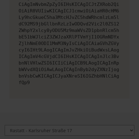
CiAgImNvbmZpZyI6IHsKICAgICJtZXRob2Qi
OiAiR0VUIiwKICAgICJ1cmwiOiAiaHR0cHM6
Ly9hcGkueC5ha3MtcHJvZC5hdWRhcmlzLm5l
dC92MS9jbGllbnRzLzIwODQvd2Vic2l0ZS12
ZWhpY2xlcy8yODU5Mz9maWVsZD1pbnRlcm5h
bE51bWJlciZ3ZWJzaXRlPTVmYjI1OGRmNDYx
ZjlhNmE0ODI1MmM3NyIsCiAgICAiaGVhZGVy
cyI6IHt9LAogICAgImJvZHkiOiBudWxsLAog
ICAgImV4cGVjdCI6IHsKICAgICAgInJlc3Bv
bnNlVHlwZSI6ICIiCiAgICB9LAogICAgInRp
bWVvdXQiOiAwLAogICAgInByb2dyZXNzIjog
bnVsbCwKICAgICJyaXNreSI6IGZhbHNlCiAg
fQp9