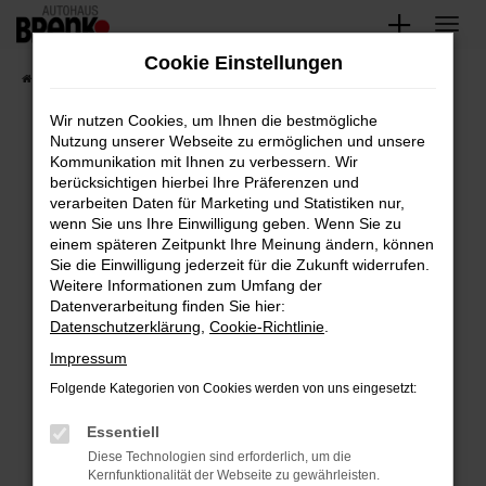
Zum
Hauptinhalt
Cookie Einstellungen
springen
Startseite
Fahrzeugangebote
Unsere Fahrzeuge
Wir nutzen Cookies, um Ihnen die bestmögliche
Nutzung unserer Webseite zu ermöglichen und unsere
Kommunikation mit Ihnen zu verbessern. Wir
Fehler: Network Error
berücksichtigen hierbei Ihre Präferenzen und
verarbeiten Daten für Marketing und Statistiken nur,
Beim Laden ist ein Fehler aufgetreten.
wenn Sie uns Ihre Einwilligung geben. Wenn Sie zu
Hier sind ein paar Tipps, die dir helfen können:
einem späteren Zeitpunkt Ihre Meinung ändern, können
Sie die Einwilligung jederzeit für die Zukunft widerrufen.
Überprüfe deine Firewall und deine
Weitere Informationen zum Umfang der
Internetverbindung.
Datenverarbeitung finden Sie hier:
Datenschutzerklärung
,
Cookie-Richtlinie
.
Laden andere Webseiten, zum Beispiel deine
Suchmaschine?
Impressum
Prüfe deine Browsererweiterungen.
Folgende Kategorien von Cookies werden von uns eingesetzt:
Manche Erweiterungen, wie Werbeblocker,
Essentiell
können das Laden bestimmter Seiten
verhindern. Funktioniert die Seite in einem
Diese Technologien sind erforderlich, um die
Kernfunktionalität der Webseite zu gewährleisten.
anderen Browser oder in einem privaten