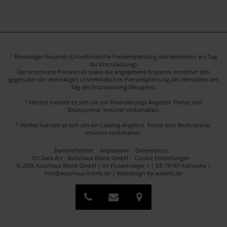
1
Ehemaliger Neupreis (Unverbindliche Preisempfehlung des Herstellers am Tag
der Erstzulassung).
Der errechnete Preisvorteil sowie die angegebene Ersparnis errechnet sich
gegenüber der ehemaligen unverbindlichen Preisempfehlung des Herstellers am
Tag der Erstzulassung (Neupreis).
2
Hierbei handelt es sich um ein Finanzierungs-Angebot. Preise sind
Bruttopreise. Irrtümer vorbehalten.
3
Hierbei handelt es sich um ein Leasing-Angebot. Preise sind Bruttopreise.
Irrtümer vorbehalten.
Barrierefreiheit
Impressum
Datenschutz
EU Data Act - Autohaus Brenk GmbH
Cookie Einstellungen
© 2026 Autohaus Brenk GmbH | Im Husarenlager 1 | DE-76187 Karlsruhe |
info@autohaus-brenk.de |
Webdesign by audaris.de