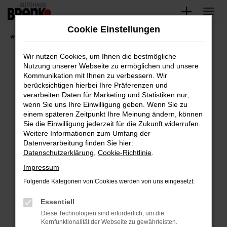
Zum
Hauptinhalt
Cookie Einstellungen
springen
Startseite
Fahrzeugangebote
Unsere Fahrzeuge
Wir nutzen Cookies, um Ihnen die bestmögliche
Nutzung unserer Webseite zu ermöglichen und unsere
Kommunikation mit Ihnen zu verbessern. Wir
Fehler: Network Error
berücksichtigen hierbei Ihre Präferenzen und
verarbeiten Daten für Marketing und Statistiken nur,
Beim Laden ist ein Fehler aufgetreten.
wenn Sie uns Ihre Einwilligung geben. Wenn Sie zu
Hier sind ein paar Tipps, die dir helfen können:
einem späteren Zeitpunkt Ihre Meinung ändern, können
Sie die Einwilligung jederzeit für die Zukunft widerrufen.
Überprüfe deine Firewall und deine
Weitere Informationen zum Umfang der
Internetverbindung.
Datenverarbeitung finden Sie hier:
Datenschutzerklärung
,
Cookie-Richtlinie
.
Laden andere Webseiten, zum Beispiel deine
Suchmaschine?
Impressum
Prüfe deine Browsererweiterungen.
Folgende Kategorien von Cookies werden von uns eingesetzt:
Manche Erweiterungen, wie Werbeblocker,
Essentiell
können das Laden bestimmter Seiten
verhindern. Funktioniert die Seite in einem
Diese Technologien sind erforderlich, um die
Kernfunktionalität der Webseite zu gewährleisten.
anderen Browser oder in einem privaten