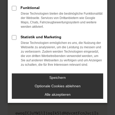
Fenster?
Funktional
Starte dein Gerät neu.
Diese Technologien bieten die bestmögliche Funktionalität
Das kann manchmal helfen, vorübergehende
der Webseite. Services von Drittanbietern wie Google
Maps, Chats, Fahrzeugbewertungssystem und weitere
Probleme zu beheben.
werden aktiviert.
Stelle sicher, dass dein Browser und dein
Betriebssystem auf dem neuesten Stand
Statistik und Marketing
sind.
Diese Technologien ermöglichen es uns, die Nutzung der
Webseite zu analysieren, um die Leistung zu messen und
Veraltete Software birgt nicht nur ein
zu verbessern. Zudem werden Technologien eingesetzt,
Sicherheitsrisiko, sondern kann auch dazu
die von dritten Werbetreibenden verwendet werden, um
führen, dass bestimmte Funktionen nicht mehr
Sie auf anderen Webseiten zu verfolgen und um Anzeigen
unterstützt werden.
zu schalten, die für Ihre Interessen relevant sind.
Wende dich an den Webseitenbetreiber.
Speichern
Wenn du alle oben genannten Schritte versucht
hast, kontaktiere uns bitte. Wir werden
Optionale Cookies ablehnen
versuchen, das Problem zu beheben. Du kannst
Alle akzeptieren
uns diesen Text schicken, um uns bei der
Fehlersuche zu unterstützen:
ewogICJuYW1lIjogIk5ldHdvcmtFcnJvciIs