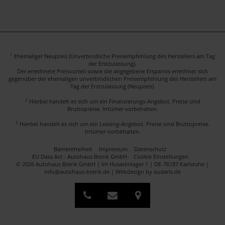
1
Ehemaliger Neupreis (Unverbindliche Preisempfehlung des Herstellers am Tag
der Erstzulassung).
Der errechnete Preisvorteil sowie die angegebene Ersparnis errechnet sich
gegenüber der ehemaligen unverbindlichen Preisempfehlung des Herstellers am
Tag der Erstzulassung (Neupreis).
2
Hierbei handelt es sich um ein Finanzierungs-Angebot. Preise sind
Bruttopreise. Irrtümer vorbehalten.
3
Hierbei handelt es sich um ein Leasing-Angebot. Preise sind Bruttopreise.
Irrtümer vorbehalten.
Barrierefreiheit
Impressum
Datenschutz
EU Data Act - Autohaus Brenk GmbH
Cookie Einstellungen
© 2026 Autohaus Brenk GmbH | Im Husarenlager 1 | DE-76187 Karlsruhe |
info@autohaus-brenk.de |
Webdesign by audaris.de