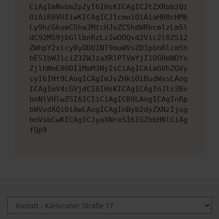
CiAgImNvbmZpZyI6IHsKICAgICJtZXRob2Qi
OiAiR0VUIiwKICAgICJ1cmwiOiAiaHR0cHM6
Ly9hcGkueC5ha3MtcHJvZC5hdWRhcmlzLm5l
dC92MS9jbGllbnRzLzIwODQvd2Vic2l0ZS12
ZWhpY2xlcy8yODU1NT9maWVsZD1pbnRlcm5h
bE51bWJlciZ3ZWJzaXRlPTVmYjI1OGRmNDYx
ZjlhNmE0ODI1MmM3NyIsCiAgICAiaGVhZGVy
cyI6IHt9LAogICAgImJvZHkiOiBudWxsLAog
ICAgImV4cGVjdCI6IHsKICAgICAgInJlc3Bv
bnNlVHlwZSI6ICIiCiAgICB9LAogICAgInRp
bWVvdXQiOiAwLAogICAgInByb2dyZXNzIjog
bnVsbCwKICAgICJyaXNreSI6IGZhbHNlCiAg
fQp9