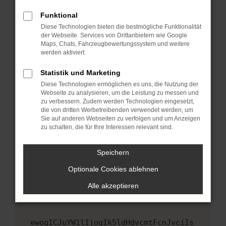
Fenster?
Funktional
Starte dein Gerät neu.
Diese Technologien bieten die bestmögliche Funktionalität
Das kann manchmal helfen, vorübergehende
der Webseite. Services von Drittanbietern wie Google
Maps, Chats, Fahrzeugbewertungssystem und weitere
Probleme zu beheben.
werden aktiviert.
Stelle sicher, dass dein Browser und dein
Betriebssystem auf dem neuesten Stand
Statistik und Marketing
sind.
Diese Technologien ermöglichen es uns, die Nutzung der
Webseite zu analysieren, um die Leistung zu messen und
Veraltete Software birgt nicht nur ein
zu verbessern. Zudem werden Technologien eingesetzt,
Sicherheitsrisiko, sondern kann auch dazu
die von dritten Werbetreibenden verwendet werden, um
führen, dass bestimmte Funktionen nicht mehr
Sie auf anderen Webseiten zu verfolgen und um Anzeigen
unterstützt werden.
zu schalten, die für Ihre Interessen relevant sind.
Wende dich an den Webseitenbetreiber.
Speichern
Wenn du alle oben genannten Schritte versucht
hast, kontaktiere uns bitte. Wir werden
Optionale Cookies ablehnen
versuchen, das Problem zu beheben. Du kannst
Alle akzeptieren
uns diesen Text schicken, um uns bei der
Fehlersuche zu unterstützen:
ewogICJuYW1lIjogIk5ldHdvcmtFcnJvciIs