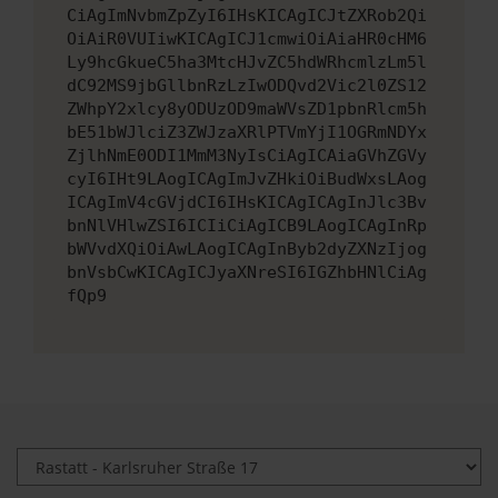
CiAgImNvbmZpZyI6IHsKICAgICJtZXRob2Qi
OiAiR0VUIiwKICAgICJ1cmwiOiAiaHR0cHM6
Ly9hcGkueC5ha3MtcHJvZC5hdWRhcmlzLm5l
dC92MS9jbGllbnRzLzIwODQvd2Vic2l0ZS12
ZWhpY2xlcy8yODUzOD9maWVsZD1pbnRlcm5h
bE51bWJlciZ3ZWJzaXRlPTVmYjI1OGRmNDYx
ZjlhNmE0ODI1MmM3NyIsCiAgICAiaGVhZGVy
cyI6IHt9LAogICAgImJvZHkiOiBudWxsLAog
ICAgImV4cGVjdCI6IHsKICAgICAgInJlc3Bv
bnNlVHlwZSI6ICIiCiAgICB9LAogICAgInRp
bWVvdXQiOiAwLAogICAgInByb2dyZXNzIjog
bnVsbCwKICAgICJyaXNreSI6IGZhbHNlCiAg
fQp9