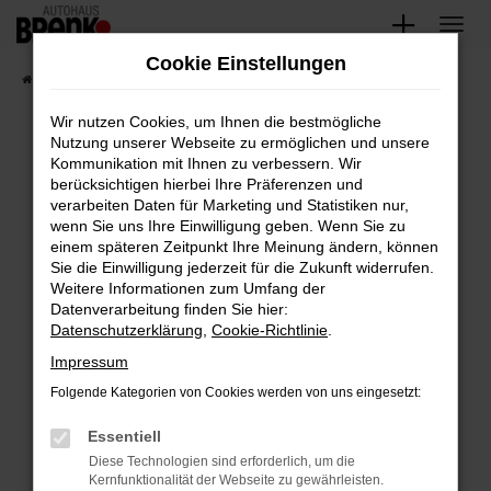
Zum
Hauptinhalt
Cookie Einstellungen
springen
Startseite
Fahrzeugangebote
Unsere Fahrzeuge
Wir nutzen Cookies, um Ihnen die bestmögliche
Nutzung unserer Webseite zu ermöglichen und unsere
Kommunikation mit Ihnen zu verbessern. Wir
Fehler: Network Error
berücksichtigen hierbei Ihre Präferenzen und
verarbeiten Daten für Marketing und Statistiken nur,
Beim Laden ist ein Fehler aufgetreten.
wenn Sie uns Ihre Einwilligung geben. Wenn Sie zu
Hier sind ein paar Tipps, die dir helfen können:
einem späteren Zeitpunkt Ihre Meinung ändern, können
Sie die Einwilligung jederzeit für die Zukunft widerrufen.
Überprüfe deine Firewall und deine
Weitere Informationen zum Umfang der
Internetverbindung.
Datenverarbeitung finden Sie hier:
Datenschutzerklärung
,
Cookie-Richtlinie
.
Laden andere Webseiten, zum Beispiel deine
Suchmaschine?
Impressum
Prüfe deine Browsererweiterungen.
Folgende Kategorien von Cookies werden von uns eingesetzt:
Manche Erweiterungen, wie Werbeblocker,
Essentiell
können das Laden bestimmter Seiten
verhindern. Funktioniert die Seite in einem
Diese Technologien sind erforderlich, um die
Kernfunktionalität der Webseite zu gewährleisten.
anderen Browser oder in einem privaten