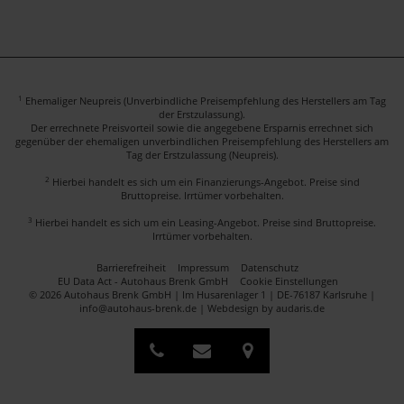
1
Ehemaliger Neupreis (Unverbindliche Preisempfehlung des Herstellers am Tag
der Erstzulassung).
Der errechnete Preisvorteil sowie die angegebene Ersparnis errechnet sich
gegenüber der ehemaligen unverbindlichen Preisempfehlung des Herstellers am
Tag der Erstzulassung (Neupreis).
2
Hierbei handelt es sich um ein Finanzierungs-Angebot. Preise sind
Bruttopreise. Irrtümer vorbehalten.
3
Hierbei handelt es sich um ein Leasing-Angebot. Preise sind Bruttopreise.
Irrtümer vorbehalten.
Barrierefreiheit
Impressum
Datenschutz
EU Data Act - Autohaus Brenk GmbH
Cookie Einstellungen
© 2026 Autohaus Brenk GmbH | Im Husarenlager 1 | DE-76187 Karlsruhe |
info@autohaus-brenk.de |
Webdesign by audaris.de