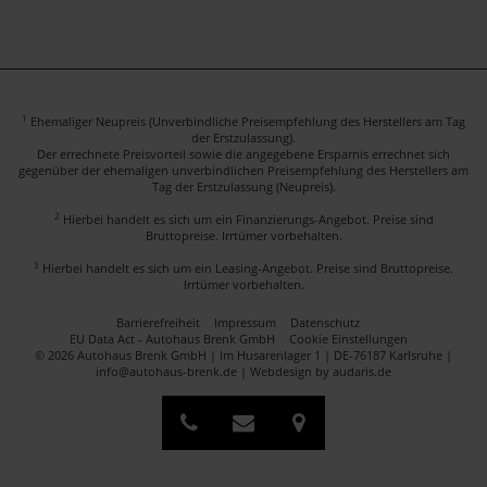
1
Ehemaliger Neupreis (Unverbindliche Preisempfehlung des Herstellers am Tag
der Erstzulassung).
Der errechnete Preisvorteil sowie die angegebene Ersparnis errechnet sich
gegenüber der ehemaligen unverbindlichen Preisempfehlung des Herstellers am
Tag der Erstzulassung (Neupreis).
2
Hierbei handelt es sich um ein Finanzierungs-Angebot. Preise sind
Bruttopreise. Irrtümer vorbehalten.
3
Hierbei handelt es sich um ein Leasing-Angebot. Preise sind Bruttopreise.
Irrtümer vorbehalten.
Barrierefreiheit
Impressum
Datenschutz
EU Data Act - Autohaus Brenk GmbH
Cookie Einstellungen
© 2026 Autohaus Brenk GmbH | Im Husarenlager 1 | DE-76187 Karlsruhe |
info@autohaus-brenk.de |
Webdesign by audaris.de