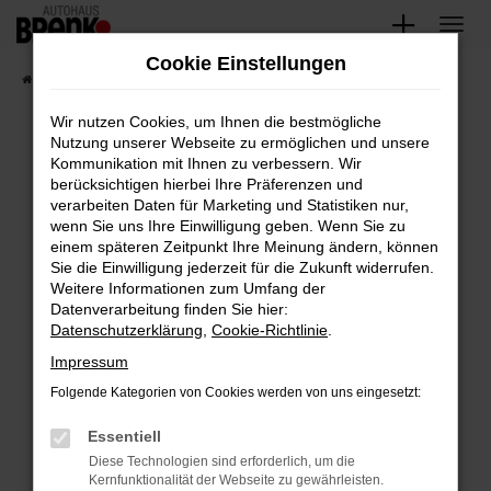
Zum
Hauptinhalt
Cookie Einstellungen
springen
Startseite
Fahrzeugangebote
Unsere Fahrzeuge
Wir nutzen Cookies, um Ihnen die bestmögliche
Nutzung unserer Webseite zu ermöglichen und unsere
Kommunikation mit Ihnen zu verbessern. Wir
Fehler: Network Error
berücksichtigen hierbei Ihre Präferenzen und
verarbeiten Daten für Marketing und Statistiken nur,
Beim Laden ist ein Fehler aufgetreten.
wenn Sie uns Ihre Einwilligung geben. Wenn Sie zu
Hier sind ein paar Tipps, die dir helfen können:
einem späteren Zeitpunkt Ihre Meinung ändern, können
Sie die Einwilligung jederzeit für die Zukunft widerrufen.
Überprüfe deine Firewall und deine
Weitere Informationen zum Umfang der
Internetverbindung.
Datenverarbeitung finden Sie hier:
Datenschutzerklärung
,
Cookie-Richtlinie
.
Laden andere Webseiten, zum Beispiel deine
Suchmaschine?
Impressum
Prüfe deine Browsererweiterungen.
Folgende Kategorien von Cookies werden von uns eingesetzt:
Manche Erweiterungen, wie Werbeblocker,
Essentiell
können das Laden bestimmter Seiten
verhindern. Funktioniert die Seite in einem
Diese Technologien sind erforderlich, um die
Kernfunktionalität der Webseite zu gewährleisten.
anderen Browser oder in einem privaten