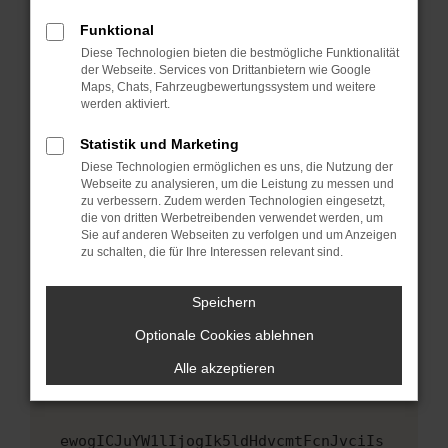
Fenster?
Funktional
Starte dein Gerät neu.
Diese Technologien bieten die bestmögliche Funktionalität
Das kann manchmal helfen, vorübergehende
der Webseite. Services von Drittanbietern wie Google
Maps, Chats, Fahrzeugbewertungssystem und weitere
Probleme zu beheben.
werden aktiviert.
Stelle sicher, dass dein Browser und dein
Betriebssystem auf dem neuesten Stand
Statistik und Marketing
sind.
Diese Technologien ermöglichen es uns, die Nutzung der
Webseite zu analysieren, um die Leistung zu messen und
Veraltete Software birgt nicht nur ein
zu verbessern. Zudem werden Technologien eingesetzt,
Sicherheitsrisiko, sondern kann auch dazu
die von dritten Werbetreibenden verwendet werden, um
führen, dass bestimmte Funktionen nicht mehr
Sie auf anderen Webseiten zu verfolgen und um Anzeigen
unterstützt werden.
zu schalten, die für Ihre Interessen relevant sind.
Wende dich an den Webseitenbetreiber.
Speichern
Wenn du alle oben genannten Schritte versucht
hast, kontaktiere uns bitte. Wir werden
Optionale Cookies ablehnen
versuchen, das Problem zu beheben. Du kannst
Alle akzeptieren
uns diesen Text schicken, um uns bei der
Fehlersuche zu unterstützen:
ewogICJuYW1lIjogIk5ldHdvcmtFcnJvciIs