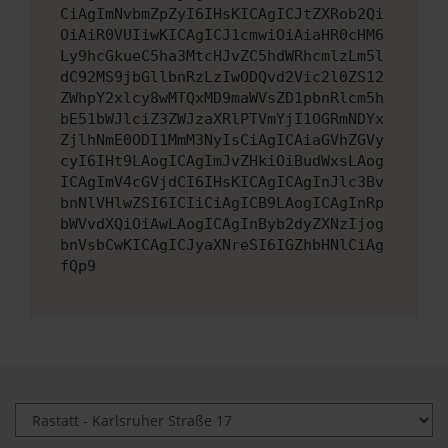
CiAgImNvbmZpZyI6IHsKICAgICJtZXRob2Qi
OiAiR0VUIiwKICAgICJ1cmwiOiAiaHR0cHM6
Ly9hcGkueC5ha3MtcHJvZC5hdWRhcmlzLm5l
dC92MS9jbGllbnRzLzIwODQvd2Vic2l0ZS12
ZWhpY2xlcy8wMTQxMD9maWVsZD1pbnRlcm5h
bE51bWJlciZ3ZWJzaXRlPTVmYjI1OGRmNDYx
ZjlhNmE0ODI1MmM3NyIsCiAgICAiaGVhZGVy
cyI6IHt9LAogICAgImJvZHkiOiBudWxsLAog
ICAgImV4cGVjdCI6IHsKICAgICAgInJlc3Bv
bnNlVHlwZSI6ICIiCiAgICB9LAogICAgInRp
bWVvdXQiOiAwLAogICAgInByb2dyZXNzIjog
bnVsbCwKICAgICJyaXNreSI6IGZhbHNlCiAg
fQp9