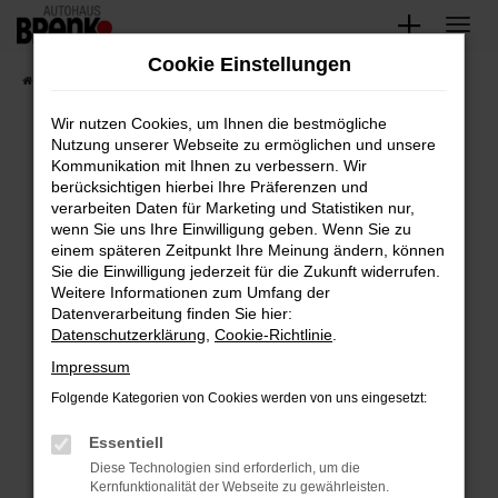
Zum
Hauptinhalt
Cookie Einstellungen
springen
Startseite
Fahrzeugangebote
Unsere Fahrzeuge
Wir nutzen Cookies, um Ihnen die bestmögliche
Nutzung unserer Webseite zu ermöglichen und unsere
Kommunikation mit Ihnen zu verbessern. Wir
Fehler: Network Error
berücksichtigen hierbei Ihre Präferenzen und
verarbeiten Daten für Marketing und Statistiken nur,
Beim Laden ist ein Fehler aufgetreten.
wenn Sie uns Ihre Einwilligung geben. Wenn Sie zu
Hier sind ein paar Tipps, die dir helfen können:
einem späteren Zeitpunkt Ihre Meinung ändern, können
Sie die Einwilligung jederzeit für die Zukunft widerrufen.
Überprüfe deine Firewall und deine
Weitere Informationen zum Umfang der
Internetverbindung.
Datenverarbeitung finden Sie hier:
Datenschutzerklärung
,
Cookie-Richtlinie
.
Laden andere Webseiten, zum Beispiel deine
Suchmaschine?
Impressum
Prüfe deine Browsererweiterungen.
Folgende Kategorien von Cookies werden von uns eingesetzt:
Manche Erweiterungen, wie Werbeblocker,
Essentiell
können das Laden bestimmter Seiten
verhindern. Funktioniert die Seite in einem
Diese Technologien sind erforderlich, um die
Kernfunktionalität der Webseite zu gewährleisten.
anderen Browser oder in einem privaten