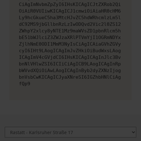
CiAgImNvbmZpZyI6IHsKICAgICJtZXRob2Qi
OiAiR0VUIiwKICAgICJ1cmwiOiAiaHR0cHM6
Ly9hcGkueC5ha3MtcHJvZC5hdWRhcmlzLm5l
dC92MS9jbGllbnRzLzIwODQvd2Vic2l0ZS12
ZWhpY2xlcy8yNTE1Mz9maWVsZD1pbnRlcm5h
bE51bWJlciZ3ZWJzaXRlPTVmYjI1OGRmNDYx
ZjlhNmE0ODI1MmM3NyIsCiAgICAiaGVhZGVy
cyI6IHt9LAogICAgImJvZHkiOiBudWxsLAog
ICAgImV4cGVjdCI6IHsKICAgICAgInJlc3Bv
bnNlVHlwZSI6ICIiCiAgICB9LAogICAgInRp
bWVvdXQiOiAwLAogICAgInByb2dyZXNzIjog
bnVsbCwKICAgICJyaXNreSI6IGZhbHNlCiAg
fQp9