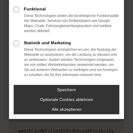
Fenster?
Funktional
Starte dein Gerät neu.
Diese Technologien bieten die bestmögliche Funktionalität
Das kann manchmal helfen, vorübergehende
der Webseite. Services von Drittanbietern wie Google
Maps, Chats, Fahrzeugbewertungssystem und weitere
Probleme zu beheben.
werden aktiviert.
Stelle sicher, dass dein Browser und dein
Betriebssystem auf dem neuesten Stand
Statistik und Marketing
sind.
Diese Technologien ermöglichen es uns, die Nutzung der
Webseite zu analysieren, um die Leistung zu messen und
Veraltete Software birgt nicht nur ein
zu verbessern. Zudem werden Technologien eingesetzt,
Sicherheitsrisiko, sondern kann auch dazu
die von dritten Werbetreibenden verwendet werden, um
führen, dass bestimmte Funktionen nicht mehr
Sie auf anderen Webseiten zu verfolgen und um Anzeigen
unterstützt werden.
zu schalten, die für Ihre Interessen relevant sind.
Wende dich an den Webseitenbetreiber.
Speichern
Wenn du alle oben genannten Schritte versucht
hast, kontaktiere uns bitte. Wir werden
Optionale Cookies ablehnen
versuchen, das Problem zu beheben. Du kannst
Alle akzeptieren
uns diesen Text schicken, um uns bei der
Fehlersuche zu unterstützen:
ewogICJuYW1lIjogIk5ldHdvcmtFcnJvciIs