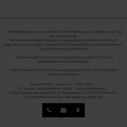
1
Ehemaliger Neupreis (Unverbindliche Preisempfehlung des Herstellers am Tag
der Erstzulassung).
Der errechnete Preisvorteil sowie die angegebene Ersparnis errechnet sich
gegenüber der ehemaligen unverbindlichen Preisempfehlung des Herstellers am
Tag der Erstzulassung (Neupreis).
2
Hierbei handelt es sich um ein Finanzierungs-Angebot. Preise sind
Bruttopreise. Irrtümer vorbehalten.
3
Hierbei handelt es sich um ein Leasing-Angebot. Preise sind Bruttopreise.
Irrtümer vorbehalten.
Barrierefreiheit
Impressum
Datenschutz
EU Data Act - Autohaus Brenk GmbH
Cookie Einstellungen
© 2026 Autohaus Brenk GmbH | Im Husarenlager 1 | DE-76187 Karlsruhe |
info@autohaus-brenk.de |
Webdesign by audaris.de