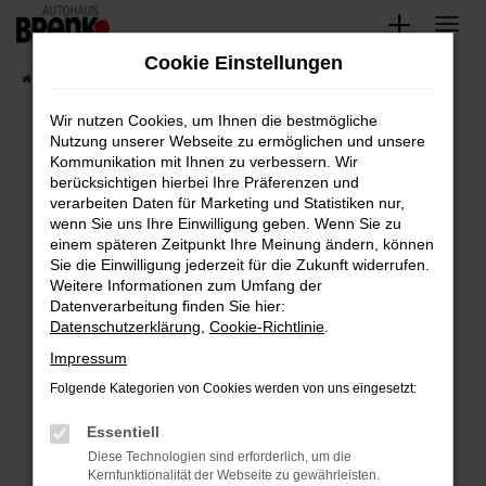
Zum
Hauptinhalt
Cookie Einstellungen
springen
Startseite
Fahrzeugangebote
Unsere Fahrzeuge
Wir nutzen Cookies, um Ihnen die bestmögliche
Nutzung unserer Webseite zu ermöglichen und unsere
Kommunikation mit Ihnen zu verbessern. Wir
Fehler: Network Error
berücksichtigen hierbei Ihre Präferenzen und
verarbeiten Daten für Marketing und Statistiken nur,
Beim Laden ist ein Fehler aufgetreten.
wenn Sie uns Ihre Einwilligung geben. Wenn Sie zu
Hier sind ein paar Tipps, die dir helfen können:
einem späteren Zeitpunkt Ihre Meinung ändern, können
Sie die Einwilligung jederzeit für die Zukunft widerrufen.
Überprüfe deine Firewall und deine
Weitere Informationen zum Umfang der
Internetverbindung.
Datenverarbeitung finden Sie hier:
Datenschutzerklärung
,
Cookie-Richtlinie
.
Laden andere Webseiten, zum Beispiel deine
Suchmaschine?
Impressum
Prüfe deine Browsererweiterungen.
Folgende Kategorien von Cookies werden von uns eingesetzt:
Manche Erweiterungen, wie Werbeblocker,
Essentiell
können das Laden bestimmter Seiten
verhindern. Funktioniert die Seite in einem
Diese Technologien sind erforderlich, um die
Kernfunktionalität der Webseite zu gewährleisten.
anderen Browser oder in einem privaten