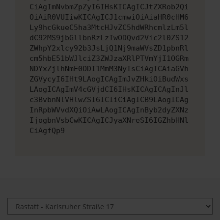
CiAgImNvbmZpZyI6IHsKICAgICJtZXRob2Qi
OiAiR0VUIiwKICAgICJ1cmwiOiAiaHR0cHM6
Ly9hcGkueC5ha3MtcHJvZC5hdWRhcmlzLm5l
dC92MS9jbGllbnRzLzIwODQvd2Vic2l0ZS12
ZWhpY2xlcy92b3JsLjQ1Nj9maWVsZD1pbnRl
cm5hbE51bWJlciZ3ZWJzaXRlPTVmYjI1OGRm
NDYxZjlhNmE0ODI1MmM3NyIsCiAgICAiaGVh
ZGVycyI6IHt9LAogICAgImJvZHkiOiBudWxs
LAogICAgImV4cGVjdCI6IHsKICAgICAgInJl
c3BvbnNlVHlwZSI6ICIiCiAgICB9LAogICAg
InRpbWVvdXQiOiAwLAogICAgInByb2dyZXNz
IjogbnVsbCwKICAgICJyaXNreSI6IGZhbHNl
CiAgfQp9