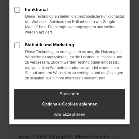
Fenster?
Funktional
Starte dein Gerät neu.
Diese Technologien bieten die bestmögliche Funktionalität
Das kann manchmal helfen, vorübergehende
der Webseite. Services von Drittanbietern wie Google
Maps, Chats, Fahrzeugbewertungssystem und weitere
Probleme zu beheben.
werden aktiviert.
Stelle sicher, dass dein Browser und dein
Betriebssystem auf dem neuesten Stand
Statistik und Marketing
sind.
Diese Technologien ermöglichen es uns, die Nutzung der
Webseite zu analysieren, um die Leistung zu messen und
Veraltete Software birgt nicht nur ein
zu verbessern. Zudem werden Technologien eingesetzt,
Sicherheitsrisiko, sondern kann auch dazu
die von dritten Werbetreibenden verwendet werden, um
führen, dass bestimmte Funktionen nicht mehr
Sie auf anderen Webseiten zu verfolgen und um Anzeigen
unterstützt werden.
zu schalten, die für Ihre Interessen relevant sind.
Wende dich an den Webseitenbetreiber.
Speichern
Wenn du alle oben genannten Schritte versucht
hast, kontaktiere uns bitte. Wir werden
Optionale Cookies ablehnen
versuchen, das Problem zu beheben. Du kannst
Alle akzeptieren
uns diesen Text schicken, um uns bei der
Fehlersuche zu unterstützen:
ewogICJuYW1lIjogIk5ldHdvcmtFcnJvciIs