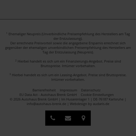
1
Ehemaliger Neupreis (Unverbindliche Preisempfehlung des Herstellers am Tag
der Erstzulassung).
Der errechnete Preisvorteil sowie die angegebene Ersparnis errechnet sich
gegenüber der ehemaligen unverbindlichen Preisempfehlung des Herstellers am
Tag der Erstzulassung (Neupreis).
2
Hierbei handelt es sich um ein Finanzierungs-Angebot. Preise sind
Bruttopreise. Irrtümer vorbehalten.
3
Hierbei handelt es sich um ein Leasing-Angebot. Preise sind Bruttopreise.
Irrtümer vorbehalten.
Barrierefreiheit
Impressum
Datenschutz
EU Data Act - Autohaus Brenk GmbH
Cookie Einstellungen
© 2026 Autohaus Brenk GmbH | Im Husarenlager 1 | DE-76187 Karlsruhe |
info@autohaus-brenk.de |
Webdesign by audaris.de