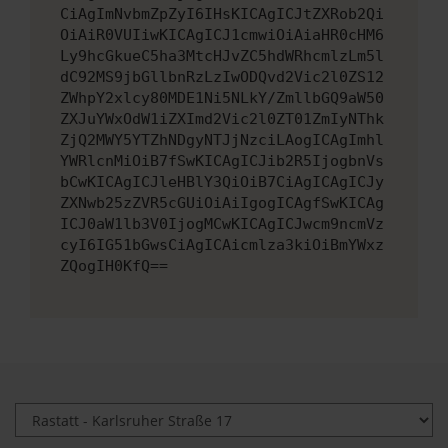
CiAgImNvbmZpZyI6IHsKICAgICJtZXRob2Qi
OiAiR0VUIiwKICAgICJ1cmwiOiAiaHR0cHM6
Ly9hcGkueC5ha3MtcHJvZC5hdWRhcmlzLm5l
dC92MS9jbGllbnRzLzIwODQvd2Vic2l0ZS12
ZWhpY2xlcy80MDE1Ni5NLkY/ZmllbGQ9aW50
ZXJuYWxOdW1iZXImd2Vic2l0ZT01ZmIyNThk
ZjQ2MWY5YTZhNDgyNTJjNzciLAogICAgImhl
YWRlcnMiOiB7fSwKICAgICJib2R5IjogbnVs
bCwKICAgICJleHBlY3QiOiB7CiAgICAgICJy
ZXNwb25zZVR5cGUiOiAiIgogICAgfSwKICAg
ICJ0aW1lb3V0IjogMCwKICAgICJwcm9ncmVz
cyI6IG51bGwsCiAgICAicmlza3kiOiBmYWxz
ZQogIH0KfQ==