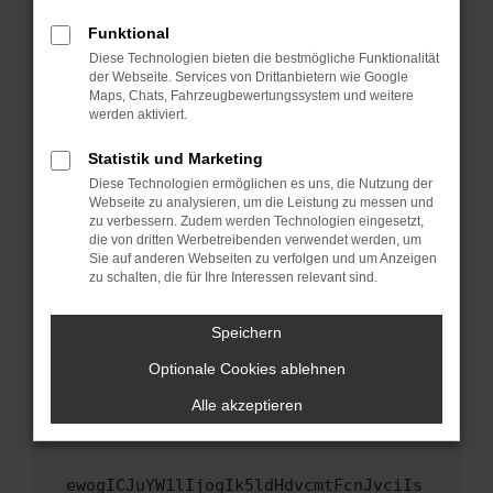
Fenster?
Funktional
Starte dein Gerät neu.
Diese Technologien bieten die bestmögliche Funktionalität
Das kann manchmal helfen, vorübergehende
der Webseite. Services von Drittanbietern wie Google
Maps, Chats, Fahrzeugbewertungssystem und weitere
Probleme zu beheben.
werden aktiviert.
Stelle sicher, dass dein Browser und dein
Betriebssystem auf dem neuesten Stand
Statistik und Marketing
sind.
Diese Technologien ermöglichen es uns, die Nutzung der
Webseite zu analysieren, um die Leistung zu messen und
Veraltete Software birgt nicht nur ein
zu verbessern. Zudem werden Technologien eingesetzt,
Sicherheitsrisiko, sondern kann auch dazu
die von dritten Werbetreibenden verwendet werden, um
führen, dass bestimmte Funktionen nicht mehr
Sie auf anderen Webseiten zu verfolgen und um Anzeigen
unterstützt werden.
zu schalten, die für Ihre Interessen relevant sind.
Wende dich an den Webseitenbetreiber.
Speichern
Wenn du alle oben genannten Schritte versucht
hast, kontaktiere uns bitte. Wir werden
Optionale Cookies ablehnen
versuchen, das Problem zu beheben. Du kannst
Alle akzeptieren
uns diesen Text schicken, um uns bei der
Fehlersuche zu unterstützen:
ewogICJuYW1lIjogIk5ldHdvcmtFcnJvciIs