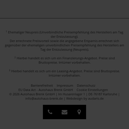
1
Ehemaliger Neupreis (Unverbindliche Preisempfehlung des Herstellers am Tag
der Erstzulassung).
Der errechnete Preisvorteil sowie die angegebene Ersparnis errechnet sich
gegenüber der ehemaligen unverbindlichen Preisempfehlung des Herstellers am
Tag der Erstzulassung (Neupreis).
2
Hierbei handelt es sich um ein Finanzierungs-Angebot. Preise sind
Bruttopreise. Irrtümer vorbehalten.
3
Hierbei handelt es sich um ein Leasing-Angebot. Preise sind Bruttopreise.
Irrtümer vorbehalten.
Barrierefreiheit
Impressum
Datenschutz
EU Data Act - Autohaus Brenk GmbH
Cookie Einstellungen
© 2026 Autohaus Brenk GmbH | Im Husarenlager 1 | DE-76187 Karlsruhe |
info@autohaus-brenk.de |
Webdesign by audaris.de