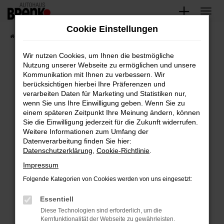
Zum
Hauptinhalt
Cookie Einstellungen
springen
Startseite
Fahrzeugangebote
Unsere Fahrzeuge
Wir nutzen Cookies, um Ihnen die bestmögliche
Nutzung unserer Webseite zu ermöglichen und unsere
Kommunikation mit Ihnen zu verbessern. Wir
Fehler: Network Error
berücksichtigen hierbei Ihre Präferenzen und
verarbeiten Daten für Marketing und Statistiken nur,
Beim Laden ist ein Fehler aufgetreten.
wenn Sie uns Ihre Einwilligung geben. Wenn Sie zu
Hier sind ein paar Tipps, die dir helfen können:
einem späteren Zeitpunkt Ihre Meinung ändern, können
Sie die Einwilligung jederzeit für die Zukunft widerrufen.
Überprüfe deine Firewall und deine
Weitere Informationen zum Umfang der
Internetverbindung.
Datenverarbeitung finden Sie hier:
Datenschutzerklärung
,
Cookie-Richtlinie
.
Laden andere Webseiten, zum Beispiel deine
Suchmaschine?
Impressum
Prüfe deine Browsererweiterungen.
Folgende Kategorien von Cookies werden von uns eingesetzt:
Manche Erweiterungen, wie Werbeblocker,
Essentiell
können das Laden bestimmter Seiten
verhindern. Funktioniert die Seite in einem
Diese Technologien sind erforderlich, um die
Kernfunktionalität der Webseite zu gewährleisten.
anderen Browser oder in einem privaten